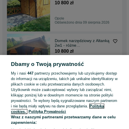
Altany/Domki narzędziowe
10 800 zł
Opole
Odświeżono dnia 09 sierpnia 2026
Domek narzędziowy z Altanką
2w1 - różne
rozmiary/Altana/Wiata/Garaż
10 800 zł
Dbamy o Twoją prywatność
Lubliniec
Odświeżono dnia 09 sierpnia 2026
My i nasi
447
partnerzy przechowujemy lub uzyskujemy dostęp
do informacji na urządzeniu, takich jak unikalne identyfikatory w
plikach cookie w celu przetwarzania danych osobowych.
Domek narzędziowy z altanką
Użytkownik może zaakceptować wybory lub zarządzać nimi,
2w1 Kormoran 3x6 -
klikając poniżej lub w dowolnym momencie na stronie polityki
Altany/Domki narzędziowe
10 800 zł
prywatności. Te wybory będą sygnalizowane naszym partnerom
i nie będą miały wpływu na dane przeglądania.
Polityka
cookies,
Polityka Prywatności
Włocławek
Wraz z naszymi partnerami przetwarzamy dane w celu
Odświeżono dnia 09 sierpnia 2026
zapewnienia: