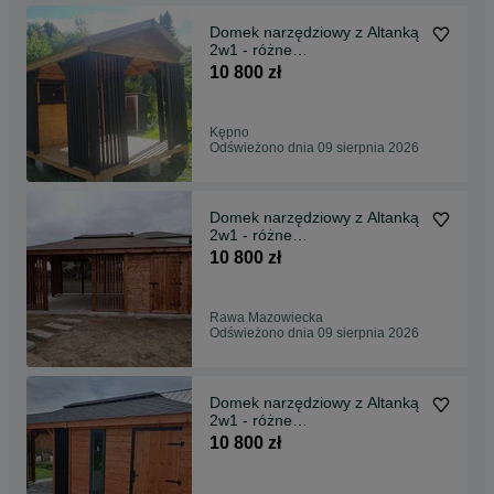
Domek narzędziowy z Altanką
2w1 - różne
rozmiary/Altana/Wiata/Garaż
10 800 zł
Kępno
Odświeżono dnia 09 sierpnia 2026
Domek narzędziowy z Altanką
2w1 - różne
rozmiary/Altana/Wiata/Garaż
10 800 zł
Rawa Mazowiecka
Odświeżono dnia 09 sierpnia 2026
Domek narzędziowy z Altanką
2w1 - różne
rozmiary/Altana/Wiata/Garaż
10 800 zł