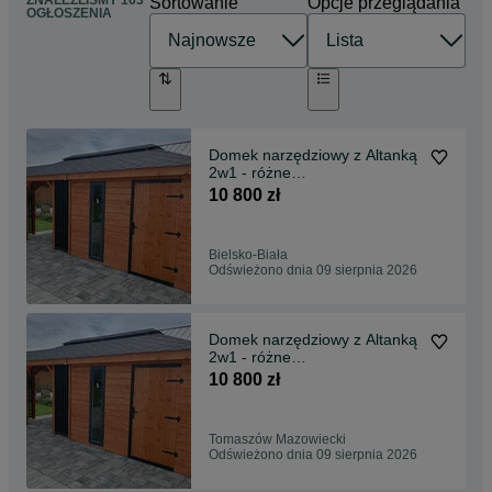
ZNALEŹLIŚMY 163
Sortowanie
Opcje przeglądania
OGŁOSZENIA
Domek narzędziowy z Altanką
2w1 - różne
rozmiary/Altana/Wiata/Garaż
10 800 zł
Bielsko-Biała
Odświeżono dnia 09 sierpnia 2026
Domek narzędziowy z Altanką
2w1 - różne
rozmiary/Altana/Wiata/Garaż
10 800 zł
Tomaszów Mazowiecki
Odświeżono dnia 09 sierpnia 2026