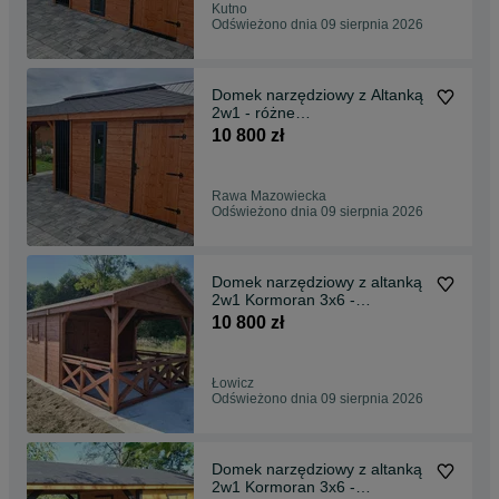
Kutno
Odświeżono dnia 09 sierpnia 2026
Domek narzędziowy z Altanką
2w1 - różne
rozmiary/Altana/Wiata/Garaż
10 800 zł
Rawa Mazowiecka
Odświeżono dnia 09 sierpnia 2026
Domek narzędziowy z altanką
2w1 Kormoran 3x6 -
Altany/Domki narzędziowe
10 800 zł
Łowicz
Odświeżono dnia 09 sierpnia 2026
Domek narzędziowy z altanką
2w1 Kormoran 3x6 -