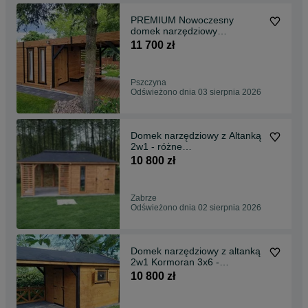
PREMIUM Nowoczesny
domek narzędziowy
"Bocian"/Altanka/Altana
11 700 zł
Pszczyna
Odświeżono dnia 03 sierpnia 2026
Domek narzędziowy z Altanką
2w1 - różne
rozmiary/Altana/Wiata/Garaż
10 800 zł
Zabrze
Odświeżono dnia 02 sierpnia 2026
Domek narzędziowy z altanką
2w1 Kormoran 3x6 -
Altany/Domki narzędziowe
10 800 zł