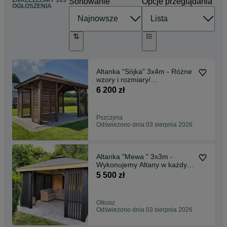
ZNALEŹLIŚMY 163
Sortowanie
Opcje przeglądania
OGŁOSZENIA
Altanka "Sójka" 3x4m - Różne
wzory i rozmiary/
Domki/Wiaty/Garaże
6 200 zł
Pszczyna
Odświeżono dnia 03 sierpnia 2026
Altanka "Mewa " 3x3m -
Wykonujemy Altany w każdym
rozmiarze.
5 500 zł
Olkusz
Odświeżono dnia 03 sierpnia 2026