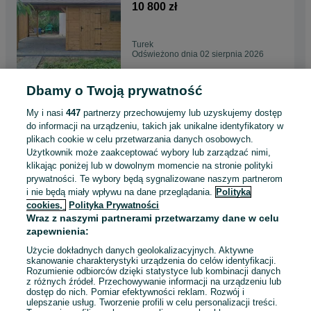
rozmiary/Altana/Wiata/Garaż
10 800 zł
Turek
Odświeżono dnia 02 sierpnia 2026
Dbamy o Twoją prywatność
Domek narzędziowy z Altanką
2w1 - różne
My i nasi
447
partnerzy przechowujemy lub uzyskujemy dostęp
rozmiary/Altana/Wiata/Garaż
10 800 zł
do informacji na urządzeniu, takich jak unikalne identyfikatory w
plikach cookie w celu przetwarzania danych osobowych.
Użytkownik może zaakceptować wybory lub zarządzać nimi,
Sochaczew
klikając poniżej lub w dowolnym momencie na stronie polityki
Odświeżono dnia 02 sierpnia 2026
prywatności. Te wybory będą sygnalizowane naszym partnerom
i nie będą miały wpływu na dane przeglądania.
Polityka
cookies,
Polityka Prywatności
Domek narzędziowy z Altanką
Wraz z naszymi partnerami przetwarzamy dane w celu
2w1 - różne
zapewnienia:
rozmiary/Altana/Wiata/Garaż
10 800 zł
Użycie dokładnych danych geolokalizacyjnych. Aktywne
skanowanie charakterystyki urządzenia do celów identyfikacji.
Rozumienie odbiorców dzięki statystyce lub kombinacji danych
Oświęcim
z różnych źródeł. Przechowywanie informacji na urządzeniu lub
Odświeżono dnia 02 sierpnia 2026
dostęp do nich. Pomiar efektywności reklam. Rozwój i
ulepszanie usług. Tworzenie profili w celu personalizacji treści.